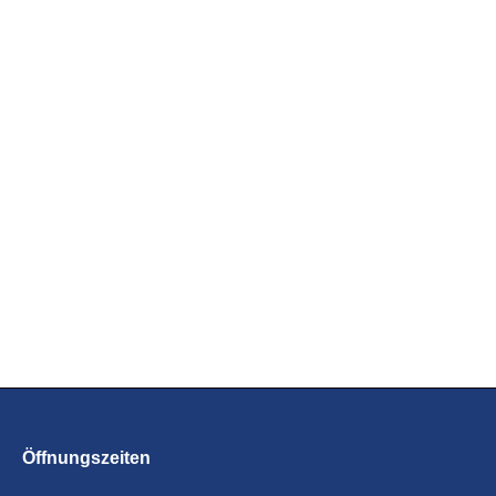
Aktuelle Informationen zu
verschiedenen Themen unserer
Branche.
ZU DEN NEWS
Öffnungszeiten