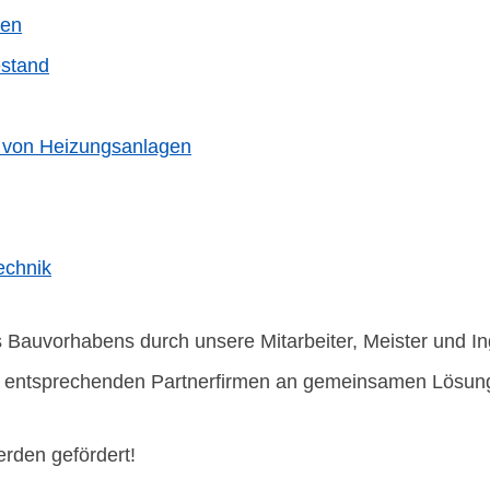
gen
estand
t von Heizungsanlagen
echnik
es Bauvorhabens durch unsere Mitarbeiter, Meister und I
t entsprechenden Partnerfirmen an gemeinsamen Lösungen
rden gefördert!